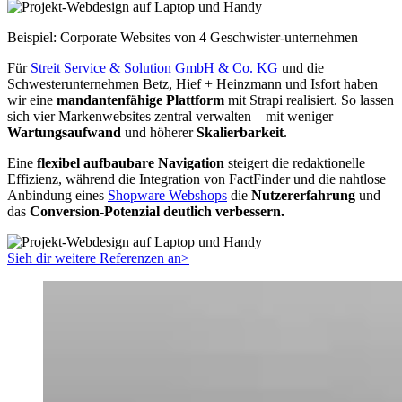
Beispiel: Corporate Websites von 4 Geschwister-unternehmen
Für
Streit Service & Solution GmbH & Co. KG
und die
Schwesterunternehmen Betz, Hief + Heinzmann und Isfort haben
wir eine
mandantenfähige Plattform
mit Strapi realisiert. So lassen
sich vier Markenwebsites zentral verwalten – mit weniger
Wartungsaufwand
und höherer
Skalierbarkeit
.
Eine
flexibel aufbaubare Navigation
steigert die redaktionelle
Effizienz, während die Integration von FactFinder und die nahtlose
Anbindung eines
Shopware Webshops
die
Nutzererfahrung
und
das
Conversion-Potenzial deutlich verbessern.
Sieh dir weitere Referenzen an
>